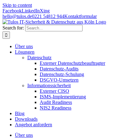
Skip to content
Facebook
LinkedIn
Xing
hello@tulos.de
0221 54812 944
Kontaktformular
Search for:
Über uns
Lösungen
Datenschutz
Externer Datenschutzbeauftragter
Datenschutz-Audits
Datenschutz-Schulung
DSGVO-Umsetzen
Informationssicherheit
Externer CISO
ISMS-Implementierung
Audit Readiness
NIS2 Readiness
Blog
Downloads
Angebot anfordern
Über uns