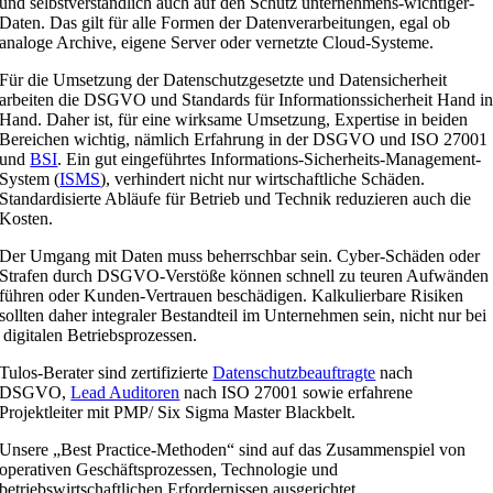
und selbstverständlich auch auf den Schutz unternehmens-wichtiger-
Daten. Das gilt für alle Formen der Datenverarbeitungen, egal ob
analoge Archive, eigene Server oder vernetzte Cloud-Systeme.
Für die Umsetzung der Datenschutzgesetzte und Datensicherheit
arbeiten die DSGVO und Standards für Informationssicherheit Hand i
Hand. Daher ist, für eine wirksame Umsetzung, Expertise in beiden
Bereichen wichtig, nämlich Erfahrung in der DSGVO und ISO 27001
und
BSI
. Ein gut eingeführtes Informations-Sicherheits-Management-
System (
ISMS
), verhindert nicht nur wirtschaftliche Schäden.
Standardisierte Abläufe für Betrieb und Technik reduzieren auch die
Kosten.
Der Umgang mit Daten muss beherrschbar sein. Cyber-Schäden oder
Strafen durch DSGVO-Verstöße können schnell zu teuren Aufwänden
führen oder Kunden-Vertrauen beschädigen. Kalkulierbare Risiken
sollten daher integraler Bestandteil im Unternehmen sein, nicht nur bei
digitalen Betriebsprozessen.
Tulos-Berater sind zertifizierte
Datenschutzbeauftragte
nach
DSGVO,
Lead Auditoren
nach ISO 27001 sowie erfahrene
Projektleiter mit PMP/ Six Sigma Master Blackbelt.
Unsere „Best Practice-Methoden“ sind auf das Zusammenspiel von
operativen Geschäftsprozessen, Technologie und
betriebswirtschaftlichen Erfordernissen ausgerichtet.