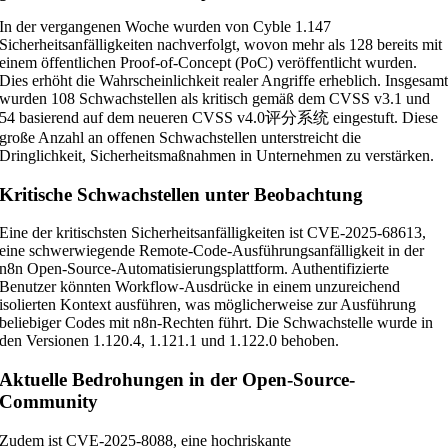
In der vergangenen Woche wurden von Cyble 1.147
Sicherheitsanfälligkeiten nachverfolgt, wovon mehr als 128 bereits mit
einem öffentlichen Proof-of-Concept (PoC) veröffentlicht wurden.
Dies erhöht die Wahrscheinlichkeit realer Angriffe erheblich. Insgesam
wurden 108 Schwachstellen als kritisch gemäß dem CVSS v3.1 und
54 basierend auf dem neueren CVSS v4.0评分系统 eingestuft. Diese
große Anzahl an offenen Schwachstellen unterstreicht die
Dringlichkeit, Sicherheitsmaßnahmen in Unternehmen zu verstärken.
Kritische Schwachstellen unter Beobachtung
Eine der kritischsten Sicherheitsanfälligkeiten ist CVE-2025-68613,
eine schwerwiegende Remote-Code-Ausführungsanfälligkeit in der
n8n Open-Source-Automatisierungsplattform. Authentifizierte
Benutzer könnten Workflow-Ausdrücke in einem unzureichend
isolierten Kontext ausführen, was möglicherweise zur Ausführung
beliebiger Codes mit n8n-Rechten führt. Die Schwachstelle wurde in
den Versionen 1.120.4, 1.121.1 und 1.122.0 behoben.
Aktuelle Bedrohungen in der Open-Source-
Community
Zudem ist CVE-2025-8088, eine hochriskante