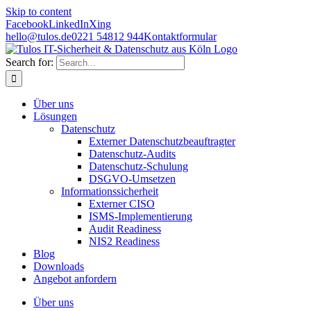
Skip to content
Facebook
LinkedIn
Xing
hello@tulos.de
0221 54812 944
Kontaktformular
Search for:
Über uns
Lösungen
Datenschutz
Externer Datenschutzbeauftragter
Datenschutz-Audits
Datenschutz-Schulung
DSGVO-Umsetzen
Informationssicherheit
Externer CISO
ISMS-Implementierung
Audit Readiness
NIS2 Readiness
Blog
Downloads
Angebot anfordern
Über uns