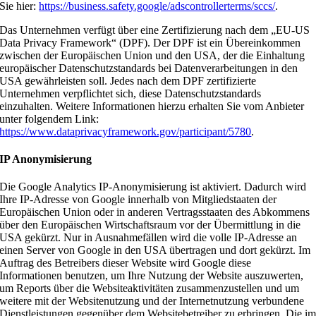
Sie hier:
https://business.safety.google/adscontrollerterms/sccs/
.
Das Unternehmen verfügt über eine Zertifizierung nach dem „EU-US
Data Privacy Framework“ (DPF). Der DPF ist ein Übereinkommen
zwischen der Europäischen Union und den USA, der die Einhaltung
europäischer Datenschutzstandards bei Datenverarbeitungen in den
USA gewährleisten soll. Jedes nach dem DPF zertifizierte
Unternehmen verpflichtet sich, diese Datenschutzstandards
einzuhalten. Weitere Informationen hierzu erhalten Sie vom Anbieter
unter folgendem Link:
https://www.dataprivacyframework.gov/participant/5780
.
IP Anonymisierung
Die Google Analytics IP-Anonymisierung ist aktiviert. Dadurch wird
Ihre IP-Adresse von Google innerhalb von Mitgliedstaaten der
Europäischen Union oder in anderen Vertragsstaaten des Abkommens
über den Europäischen Wirtschaftsraum vor der Übermittlung in die
USA gekürzt. Nur in Ausnahmefällen wird die volle IP-Adresse an
einen Server von Google in den USA übertragen und dort gekürzt. Im
Auftrag des Betreibers dieser Website wird Google diese
Informationen benutzen, um Ihre Nutzung der Website auszuwerten,
um Reports über die Websiteaktivitäten zusammenzustellen und um
weitere mit der Websitenutzung und der Internetnutzung verbundene
Dienstleistungen gegenüber dem Websitebetreiber zu erbringen. Die i