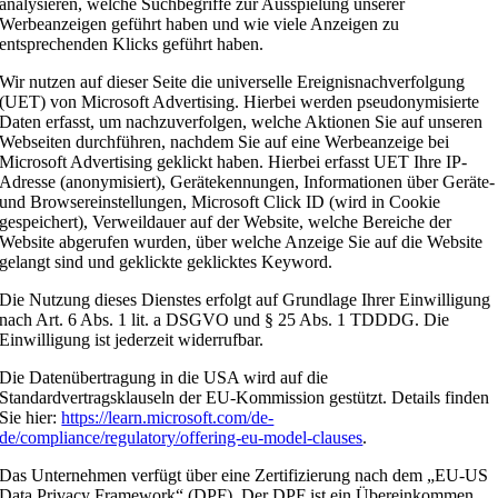
analysieren, welche Suchbegriffe zur Ausspielung unserer
Werbeanzeigen geführt haben und wie viele Anzeigen zu
entsprechenden Klicks geführt haben.
Wir nutzen auf dieser Seite die universelle Ereignisnachverfolgung
(UET) von Microsoft Advertising. Hierbei werden pseudonymisierte
Daten erfasst, um nachzuverfolgen, welche Aktionen Sie auf unseren
Webseiten durchführen, nachdem Sie auf eine Werbeanzeige bei
Microsoft Advertising geklickt haben. Hierbei erfasst UET Ihre IP-
Adresse (anonymisiert), Gerätekennungen, Informationen über Geräte-
und Browsereinstellungen, Microsoft Click ID (wird in Cookie
gespeichert), Verweildauer auf der Website, welche Bereiche der
Website abgerufen wurden, über welche Anzeige Sie auf die Website
gelangt sind und geklickte geklicktes Keyword.
Die Nutzung dieses Dienstes erfolgt auf Grundlage Ihrer Einwilligung
nach Art. 6 Abs. 1 lit. a DSGVO und § 25 Abs. 1 TDDDG. Die
Einwilligung ist jederzeit widerrufbar.
Die Datenübertragung in die USA wird auf die
Standardvertragsklauseln der EU-Kommission gestützt. Details finden
Sie hier:
https://learn.microsoft.com/de-
de/compliance/regulatory/offering-eu-model-clauses
.
Das Unternehmen verfügt über eine Zertifizierung nach dem „EU-US
Data Privacy Framework“ (DPF). Der DPF ist ein Übereinkommen