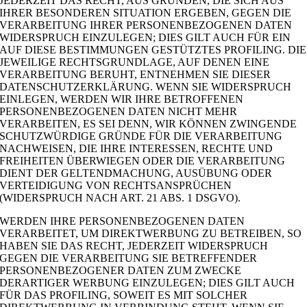
JEDERZEIT DAS RECHT, AUS GRÜNDEN, DIE SICH AUS
IHRER BESONDEREN SITUATION ERGEBEN, GEGEN DIE
VERARBEITUNG IHRER PERSONENBEZOGENEN DATEN
WIDERSPRUCH EINZULEGEN; DIES GILT AUCH FÜR EIN
AUF DIESE BESTIMMUNGEN GESTÜTZTES PROFILING. DIE
JEWEILIGE RECHTSGRUNDLAGE, AUF DENEN EINE
VERARBEITUNG BERUHT, ENTNEHMEN SIE DIESER
DATENSCHUTZERKLÄRUNG. WENN SIE WIDERSPRUCH
EINLEGEN, WERDEN WIR IHRE BETROFFENEN
PERSONENBEZOGENEN DATEN NICHT MEHR
VERARBEITEN, ES SEI DENN, WIR KÖNNEN ZWINGENDE
SCHUTZWÜRDIGE GRÜNDE FÜR DIE VERARBEITUNG
NACHWEISEN, DIE IHRE INTERESSEN, RECHTE UND
FREIHEITEN ÜBERWIEGEN ODER DIE VERARBEITUNG
DIENT DER GELTENDMACHUNG, AUSÜBUNG ODER
VERTEIDIGUNG VON RECHTSANSPRÜCHEN
(WIDERSPRUCH NACH ART. 21 ABS. 1 DSGVO).
WERDEN IHRE PERSONENBEZOGENEN DATEN
VERARBEITET, UM DIREKTWERBUNG ZU BETREIBEN, SO
HABEN SIE DAS RECHT, JEDERZEIT WIDERSPRUCH
GEGEN DIE VERARBEITUNG SIE BETREFFENDER
PERSONENBEZOGENER DATEN ZUM ZWECKE
DERARTIGER WERBUNG EINZULEGEN; DIES GILT AUCH
FÜR DAS PROFILING, SOWEIT ES MIT SOLCHER