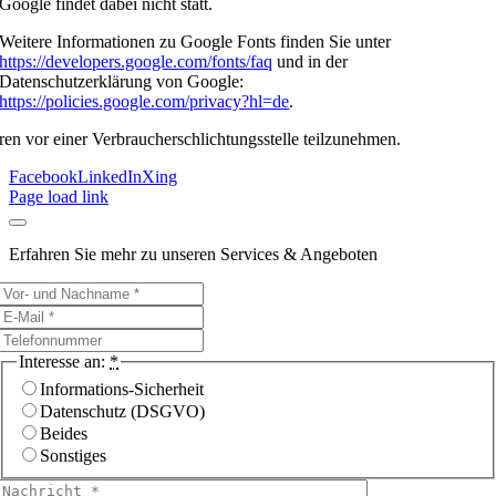
Google findet dabei nicht statt.
Weitere Informationen zu Google Fonts finden Sie unter
https://developers.google.com/fonts/faq
und in der
Datenschutzerklärung von Google:
https://policies.google.com/privacy?hl=de
.
ren vor einer Verbraucherschlichtungsstelle teilzunehmen.
Facebook
LinkedIn
Xing
Page load link
Erfahren Sie mehr zu unseren Services & Angeboten
Interesse an:
*
Informations-Sicherheit
Datenschutz (DSGVO)
Beides
Sonstiges