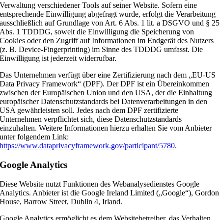
Verwaltung verschiedener Tools auf seiner Website. Sofern eine
entsprechende Einwilligung abgefragt wurde, erfolgt die Verarbeitung
ausschließlich auf Grundlage von Art. 6 Abs. 1 lit. a DSGVO und § 25
Abs. 1 TDDDG, soweit die Einwilligung die Speicherung von
Cookies oder den Zugriff auf Informationen im Endgerät des Nutzers
(z. B. Device-Fingerprinting) im Sinne des TDDDG umfasst. Die
Einwilligung ist jederzeit widerrufbar.
Das Unternehmen verfügt über eine Zertifizierung nach dem „EU-US
Data Privacy Framework“ (DPF). Der DPF ist ein Übereinkommen
zwischen der Europäischen Union und den USA, der die Einhaltung
europäischer Datenschutzstandards bei Datenverarbeitungen in den
USA gewährleisten soll. Jedes nach dem DPF zertifizierte
Unternehmen verpflichtet sich, diese Datenschutzstandards
einzuhalten. Weitere Informationen hierzu erhalten Sie vom Anbieter
unter folgendem Link:
https://www.dataprivacyframework.gov/participant/5780
.
Google Analytics
Diese Website nutzt Funktionen des Webanalysedienstes Google
Analytics. Anbieter ist die Google Ireland Limited („Google“), Gordon
House, Barrow Street, Dublin 4, Irland.
Google Analytics ermöglicht es dem Websitebetreiber, das Verhalten