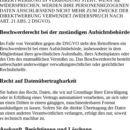
DIREKTWERBUNG IN VERBINDUNG STEHT. WENN SIE
WIDERSPRECHEN, WERDEN IHRE PERSONENBEZOGENEN
DATEN ANSCHLIESSEND NICHT MEHR ZUM ZWECKE DER
DIREKTWERBUNG VERWENDET (WIDERSPRUCH NACH
ART. 21 ABS. 2 DSGVO).
Beschwerde­recht bei der zuständigen Aufsichts­behörde
Im Falle von Verstößen gegen die DSGVO steht den Betroffenen ein
Beschwerderecht bei einer Aufsichtsbehörde, insbesondere in dem
Mitgliedstaat ihres gewöhnlichen Aufenthalts, ihres Arbeitsplatzes oder
des Orts des mutmaßlichen Verstoßes zu. Das Beschwerderecht besteht
unbeschadet anderweitiger verwaltungsrechtlicher oder gerichtlicher
Rechtsbehelfe.
Recht auf Daten­übertrag­barkeit
Sie haben das Recht, Daten, die wir auf Grundlage Ihrer Einwilligung
oder in Erfüllung eines Vertrags automatisiert verarbeiten, an sich oder
an einen Dritten in einem gängigen, maschinenlesbaren Format
aushändigen zu lassen. Sofern Sie die direkte Übertragung der Daten
an einen anderen Verantwortlichen verlangen, erfolgt dies nur, soweit
es technisch machbar ist.
Auskunft, Berichtigung und Löschung