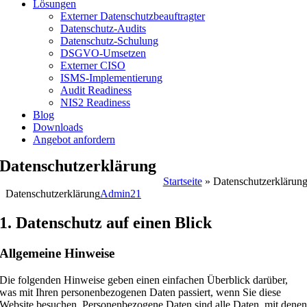
Lösungen
Externer Datenschutzbeauftragter
Datenschutz-Audits
Datenschutz-Schulung
DSGVO-Umsetzen
Externer CISO
ISMS-Implementierung
Audit Readiness
NIS2 Readiness
Blog
Downloads
Angebot anfordern
Datenschutzerklärung
Startseite
»
Datenschutzerklärun
Datenschutzerklärung
Admin21
1. Datenschutz auf einen Blick
Allgemeine Hinweise
Die folgenden Hinweise geben einen einfachen Überblick darüber,
was mit Ihren personenbezogenen Daten passiert, wenn Sie diese
Website besuchen. Personenbezogene Daten sind alle Daten, mit dene