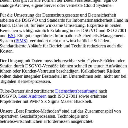
Daten. Das gilt für alle Formen der Datenverarbeitungen, egal ob
analoge Archive, eigene Server oder vernetzte Cloud-Systeme.
Für die Umsetzung der Datenschutzgesetzte und Datensicherheit
arbeiten die DSGVO und Standards für Informationssicherheit Hand i
Hand. Daher ist, für eine wirksame Umsetzung, Expertise in beiden
Bereichen wichtig, nämlich Erfahrung in der DSGVO und ISO 27001
und
BSI
. Ein gut eingeführtes Informations-Sicherheits-Management-
System (
ISMS
), verhindert nicht nur wirtschaftliche Schäden.
Standardisierte Abläufe für Betrieb und Technik reduzieren auch die
Kosten.
Der Umgang mit Daten muss beherrschbar sein. Cyber-Schäden oder
Strafen durch DSGVO-Verstöße können schnell zu teuren Aufwänden
führen oder Kunden-Vertrauen beschädigen. Kalkulierbare Risiken
sollten daher integraler Bestandteil im Unternehmen sein, nicht nur bei
digitalen Betriebsprozessen.
Tulos-Berater sind zertifizierte
Datenschutzbeauftragte
nach
DSGVO,
Lead Auditoren
nach ISO 27001 sowie erfahrene
Projektleiter mit PMP/ Six Sigma Master Blackbelt.
Unsere „Best Practice-Methoden“ sind auf das Zusammenspiel von
operativen Geschäftsprozessen, Technologie und
betriebswirtschaftlichen Erfordernissen ausgerichtet.