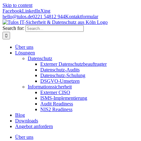
Skip to content
Facebook
LinkedIn
Xing
hello@tulos.de
0221 54812 944
Kontaktformular
Search for:
Über uns
Lösungen
Datenschutz
Externer Datenschutzbeauftragter
Datenschutz-Audits
Datenschutz-Schulung
DSGVO-Umsetzen
Informationssicherheit
Externer CISO
ISMS-Implementierung
Audit Readiness
NIS2 Readiness
Blog
Downloads
Angebot anfordern
Über uns