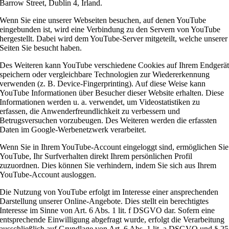
Barrow Street, Dublin 4, Irland.
Wenn Sie eine unserer Webseiten besuchen, auf denen YouTube
eingebunden ist, wird eine Verbindung zu den Servern von YouTube
hergestellt. Dabei wird dem YouTube-Server mitgeteilt, welche unserer
Seiten Sie besucht haben.
Des Weiteren kann YouTube verschiedene Cookies auf Ihrem Endgerä
speichern oder vergleichbare Technologien zur Wiedererkennung
verwenden (z. B. Device-Fingerprinting). Auf diese Weise kann
YouTube Informationen über Besucher dieser Website erhalten. Diese
Informationen werden u. a. verwendet, um Videostatistiken zu
erfassen, die Anwenderfreundlichkeit zu verbessern und
Betrugsversuchen vorzubeugen. Des Weiteren werden die erfassten
Daten im Google-Werbenetzwerk verarbeitet.
Wenn Sie in Ihrem YouTube-Account eingeloggt sind, ermöglichen Sie
YouTube, Ihr Surfverhalten direkt Ihrem persönlichen Profil
zuzuordnen. Dies können Sie verhindern, indem Sie sich aus Ihrem
YouTube-Account ausloggen.
Die Nutzung von YouTube erfolgt im Interesse einer ansprechenden
Darstellung unserer Online-Angebote. Dies stellt ein berechtigtes
Interesse im Sinne von Art. 6 Abs. 1 lit. f DSGVO dar. Sofern eine
entsprechende Einwilligung abgefragt wurde, erfolgt die Verarbeitung
ausschließlich auf Grundlage von Art. 6 Abs. 1 lit. a DSGVO und § 25