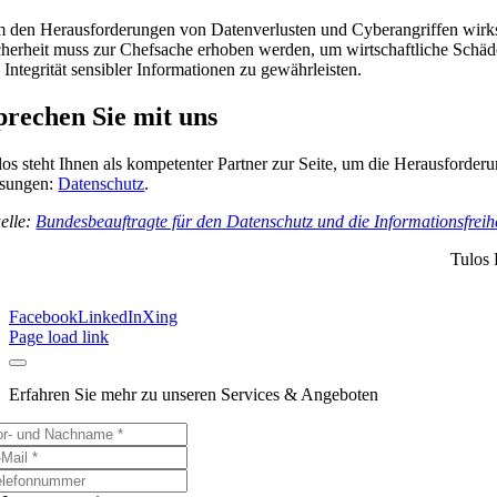
 den Herausforderungen von Datenverlusten und Cyberangriffen wirksam
cherheit muss zur Chefsache erhoben werden, um wirtschaftliche Schäde
 Integrität sensibler Informationen zu gewährleisten.
prechen Sie mit uns
los steht Ihnen als kompetenter Partner zur Seite, um die Herausforde
sungen:
Datenschutz
.
elle:
Bundesbeauftragte für den Datenschutz und die Informationsfreih
Tulos 
Facebook
LinkedIn
Xing
Page load link
Erfahren Sie mehr zu unseren Services & Angeboten