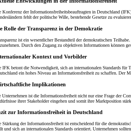
tuelle Entwicklungen in der Informationsfreiheit
e Konferenz der Informationsfreiheitsbeauftragten in Deutschland (IFK) 
ndesländern fehlt der politische Wille, bestehende Gesetze zu evaluier
e Rolle der Transparenz in der Demokratie
ansparenz ist ein wesentlicher Bestandteil der demokratischen Teilhab
ilzunehmen. Durch den Zugang zu objektiven Informationen können gesell
ternationaler Kontext und Vorbilder
e IFK betont die Notwendigkeit, sich an internationalen Standards für T
utschland ein hohes Niveau an Informationsfreiheit zu schaffen. Der M
rtschaftliche Implikationen
r Unternehmen ist die Informationsfreiheit nicht nur eine Frage der 
dürfnisse ihrer Stakeholder eingehen und somit ihre Marktposition stä
zit zur Informationsfreiheit in Deutschland
e Stärkung der Informationsfreiheit ist entscheidend für die demokratisch
ellt und sich an internationalen Standards orientiert. Unternehmen soll