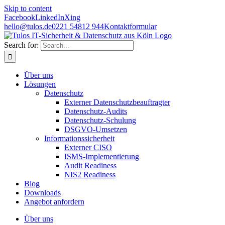
Skip to content
Facebook
LinkedIn
Xing
hello@tulos.de
0221 54812 944
Kontaktformular
Search for:
Über uns
Lösungen
Datenschutz
Externer Datenschutzbeauftragter
Datenschutz-Audits
Datenschutz-Schulung
DSGVO-Umsetzen
Informationssicherheit
Externer CISO
ISMS-Implementierung
Audit Readiness
NIS2 Readiness
Blog
Downloads
Angebot anfordern
Über uns