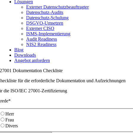
Lösungen
Externer Datenschutzbeauftragter
Datenschutz-Audits
Datenschutz-Schulung
DSGVO-Umsetzen
Externer CISO
ISMS-Implementierung
Audit Readiness
NIS2 Readiness
Blog
Downloads
Angebot anfordern
27001 Dokumentation Checkliste
heckliste für die erforderliche Dokumentation und Aufzeichnungen
ür die ISO/IEC 27001-Zertifizierung
rede*
Herr
Frau
Divers