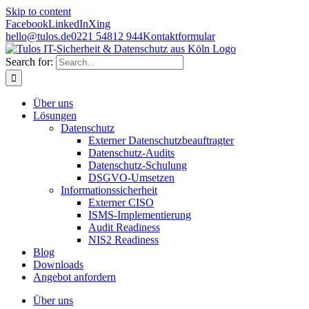
Skip to content
Facebook
LinkedIn
Xing
hello@tulos.de
0221 54812 944
Kontaktformular
Search for:
Über uns
Lösungen
Datenschutz
Externer Datenschutzbeauftragter
Datenschutz-Audits
Datenschutz-Schulung
DSGVO-Umsetzen
Informationssicherheit
Externer CISO
ISMS-Implementierung
Audit Readiness
NIS2 Readiness
Blog
Downloads
Angebot anfordern
Über uns