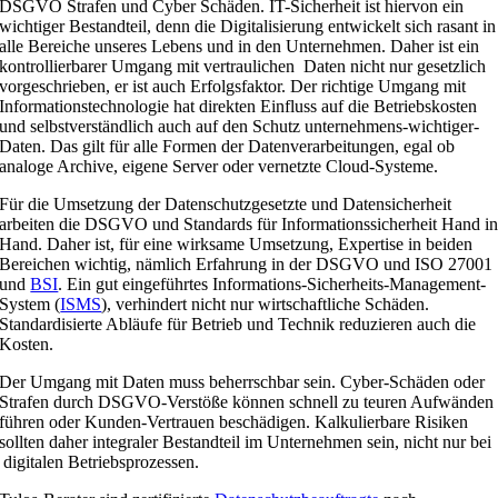
DSGVO Strafen und Cyber Schäden. IT-Sicherheit ist hiervon ein
wichtiger Bestandteil, denn die Digitalisierung entwickelt sich rasant in
alle Bereiche unseres Lebens und in den Unternehmen. Daher ist ein
kontrollierbarer Umgang mit vertraulichen Daten nicht nur gesetzlich
vorgeschrieben, er ist auch Erfolgsfaktor. Der richtige Umgang mit
Informationstechnologie hat direkten Einfluss auf die Betriebskosten
und selbstverständlich auch auf den Schutz unternehmens-wichtiger-
Daten. Das gilt für alle Formen der Datenverarbeitungen, egal ob
analoge Archive, eigene Server oder vernetzte Cloud-Systeme.
Für die Umsetzung der Datenschutzgesetzte und Datensicherheit
arbeiten die DSGVO und Standards für Informationssicherheit Hand i
Hand. Daher ist, für eine wirksame Umsetzung, Expertise in beiden
Bereichen wichtig, nämlich Erfahrung in der DSGVO und ISO 27001
und
BSI
. Ein gut eingeführtes Informations-Sicherheits-Management-
System (
ISMS
), verhindert nicht nur wirtschaftliche Schäden.
Standardisierte Abläufe für Betrieb und Technik reduzieren auch die
Kosten.
Der Umgang mit Daten muss beherrschbar sein. Cyber-Schäden oder
Strafen durch DSGVO-Verstöße können schnell zu teuren Aufwänden
führen oder Kunden-Vertrauen beschädigen. Kalkulierbare Risiken
sollten daher integraler Bestandteil im Unternehmen sein, nicht nur bei
digitalen Betriebsprozessen.