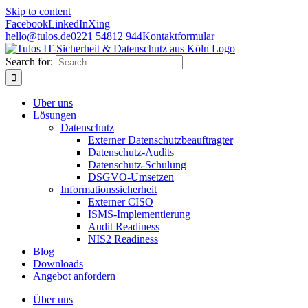
Skip to content
Facebook
LinkedIn
Xing
hello@tulos.de
0221 54812 944
Kontaktformular
Search for:
Über uns
Lösungen
Datenschutz
Externer Datenschutzbeauftragter
Datenschutz-Audits
Datenschutz-Schulung
DSGVO-Umsetzen
Informationssicherheit
Externer CISO
ISMS-Implementierung
Audit Readiness
NIS2 Readiness
Blog
Downloads
Angebot anfordern
Über uns