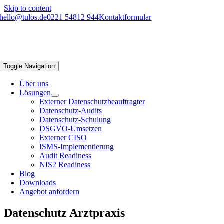
Skip to content
hello@tulos.de
0221 54812 944
Kontaktformular
Toggle Navigation
Über uns
Lösungen
Externer Datenschutzbeauftragter
Datenschutz-Audits
Datenschutz-Schulung
DSGVO-Umsetzen
Externer CISO
ISMS-Implementierung
Audit Readiness
NIS2 Readiness
Blog
Downloads
Angebot anfordern
Datenschutz Arztpraxis