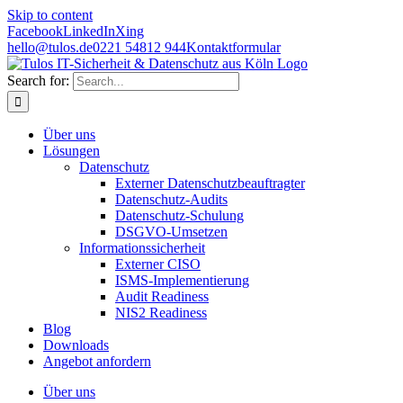
Skip to content
Facebook
LinkedIn
Xing
hello@tulos.de
0221 54812 944
Kontaktformular
Search for:
Über uns
Lösungen
Datenschutz
Externer Datenschutzbeauftragter
Datenschutz-Audits
Datenschutz-Schulung
DSGVO-Umsetzen
Informationssicherheit
Externer CISO
ISMS-Implementierung
Audit Readiness
NIS2 Readiness
Blog
Downloads
Angebot anfordern
Über uns