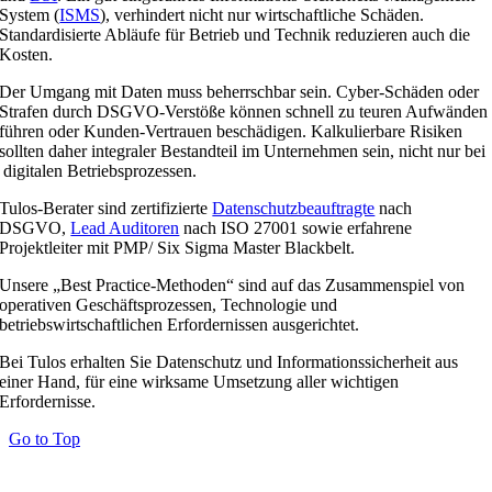
System (
ISMS
), verhindert nicht nur wirtschaftliche Schäden.
Standardisierte Abläufe für Betrieb und Technik reduzieren auch die
Kosten.
Der Umgang mit Daten muss beherrschbar sein. Cyber-Schäden oder
Strafen durch DSGVO-Verstöße können schnell zu teuren Aufwänden
führen oder Kunden-Vertrauen beschädigen. Kalkulierbare Risiken
sollten daher integraler Bestandteil im Unternehmen sein, nicht nur bei
digitalen Betriebsprozessen.
Tulos-Berater sind zertifizierte
Datenschutzbeauftragte
nach
DSGVO,
Lead Auditoren
nach ISO 27001 sowie erfahrene
Projektleiter mit PMP/ Six Sigma Master Blackbelt.
Unsere „Best Practice-Methoden“ sind auf das Zusammenspiel von
operativen Geschäftsprozessen, Technologie und
betriebswirtschaftlichen Erfordernissen ausgerichtet.
Bei Tulos erhalten Sie Datenschutz und Informationssicherheit aus
einer Hand, für eine wirksame Umsetzung aller wichtigen
Erfordernisse.
Go to Top