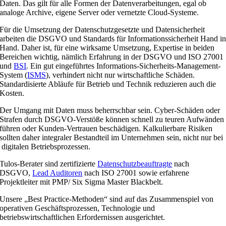
Daten. Das gilt für alle Formen der Datenverarbeitungen, egal ob
analoge Archive, eigene Server oder vernetzte Cloud-Systeme.
Für die Umsetzung der Datenschutzgesetzte und Datensicherheit
arbeiten die DSGVO und Standards für Informationssicherheit Hand i
Hand. Daher ist, für eine wirksame Umsetzung, Expertise in beiden
Bereichen wichtig, nämlich Erfahrung in der DSGVO und ISO 27001
und
BSI
. Ein gut eingeführtes Informations-Sicherheits-Management-
System (
ISMS
), verhindert nicht nur wirtschaftliche Schäden.
Standardisierte Abläufe für Betrieb und Technik reduzieren auch die
Kosten.
Der Umgang mit Daten muss beherrschbar sein. Cyber-Schäden oder
Strafen durch DSGVO-Verstöße können schnell zu teuren Aufwänden
führen oder Kunden-Vertrauen beschädigen. Kalkulierbare Risiken
sollten daher integraler Bestandteil im Unternehmen sein, nicht nur bei
digitalen Betriebsprozessen.
Tulos-Berater sind zertifizierte
Datenschutzbeauftragte
nach
DSGVO,
Lead Auditoren
nach ISO 27001 sowie erfahrene
Projektleiter mit PMP/ Six Sigma Master Blackbelt.
Unsere „Best Practice-Methoden“ sind auf das Zusammenspiel von
operativen Geschäftsprozessen, Technologie und
betriebswirtschaftlichen Erfordernissen ausgerichtet.