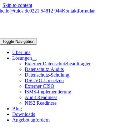
Skip to content
hello@tulos.de
0221 54812 944
Kontaktformular
Toggle Navigation
Über uns
Lösungen
Externer Datenschutzbeauftragter
Datenschutz-Audits
Datenschutz-Schulung
DSGVO-Umsetzen
Externer CISO
ISMS-Implementierung
Audit Readiness
NIS2 Readiness
Blog
Downloads
Angebot anfordern