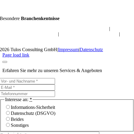
Besondere
Branchenkentnisse
Datenschutz für Hausverwaltung & Immobilienwirtschaft
|
Datenschutz für Online-Shops
|
Datenschutz für M&A-Berater
|
Datenschutz für Arztpraxis
2026 Tulos Consulting GmbH
|
Impressum
|
Datenschutz
Page load link
Erfahren Sie mehr zu unseren Services & Angeboten
Interesse an:
*
Informations-Sicherheit
Datenschutz (DSGVO)
Beides
Sonstiges