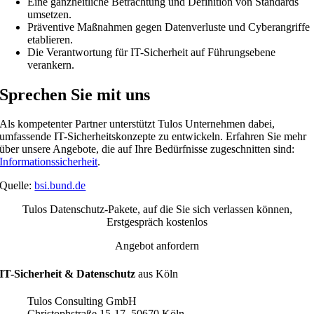
Eine ganzheitliche Betrachtung und Definition von Standards
umsetzen.
Präventive Maßnahmen gegen Datenverluste und Cyberangriffe
etablieren.
Die Verantwortung für IT-Sicherheit auf Führungsebene
verankern.
Sprechen Sie mit uns
Als kompetenter Partner unterstützt Tulos Unternehmen dabei,
umfassende IT-Sicherheitskonzepte zu entwickeln. Erfahren Sie mehr
über unsere Angebote, die auf Ihre Bedürfnisse zugeschnitten sind:
Informationssicherheit
.
Quelle:
bsi.bund.de
Tulos Datenschutz-Pakete, auf die Sie sich verlassen können,
Erstgespräch kostenlos
Angebot anfordern
IT-Sicherheit & Datenschutz
aus Köln
Tulos Consulting GmbH
Christophstraße 15-17
,
50670
Köln