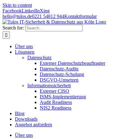
Skip to content
Facebook
LinkedIn
Xing
hello@tulos.de
0221 54812 944
Kontaktformular
Search for:
Über uns
Lösungen
Datenschutz
Externer Datenschutzbeauftragter
Datenschutz-Audits
Datenschutz-Schulung
DSGVO-Umsetzen
Informationssicherheit
Externer CISO
ISMS-Implementierung
Audit Readiness
NIS2 Readiness
Blog
Downloads
Angebot anfordern
Über uns