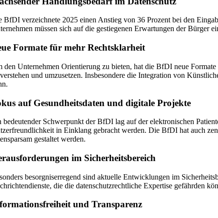
achsender Handlungsbedarf im Datenschutz
e BfDI verzeichnete 2025 einen Anstieg von 36 Prozent bei den Eingab
ternehmen müssen sich auf die gestiegenen Erwartungen der Bürger einst
ue Formate für mehr Rechtsklarheit
 den Unternehmen Orientierung zu bieten, hat die BfDI neue Formate 
 verstehen und umzusetzen. Insbesondere die Integration von Künstliche
nn.
kus auf Gesundheitsdaten und digitale Projekte
n bedeutender Schwerpunkt der BfDI lag auf der elektronischen Patien
tzerfreundlichkeit in Einklang gebracht werden. Die BfDI hat auch zen
tensparsam gestaltet werden.
rausforderungen im Sicherheitsbereich
sonders besorgniserregend sind aktuelle Entwicklungen im Sicherheitsb
chrichtendienste, die die datenschutzrechtliche Expertise gefährden kö
formationsfreiheit und Transparenz