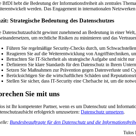
e BfDI hebt die Bedeutung der Informationsfreiheit als zentrales Thema
iterentwickelt werden. Das Engagement in internationalen Netzwerken 
zit: Strategische Bedeutung des Datenschutzes
e Datenschutzaufsicht gewinnt zunehmend an Bedeutung in einer Welt,
seinandersetzen, um rechtliche Risiken zu minimieren und das Vertrauen
Führen Sie regelmäßige Security-Checks durch, um Schwachstellen fr
Reagieren Sie auf die Weiterentwicklung von Angriffstechniken, u
Betrachten Sie IT-Sicherheit als strategische Aufgabe und nicht nur
Definieren Sie klare Standards für den Datenschutz in Ihrem Unte
Setzen Sie Maßnahmen zur Prävention gegen Datenverluste und Cy
Berücksichtigen Sie die wirtschaftlichen Schäden und Reputationsr
Stellen Sie sicher, dass IT-Security eine Chefsache ist, um die no
prechen Sie mit uns
los ist Ihr kompetenter Partner, wenn es um Datenschutz und Informatio
tenschutzaufsicht erfolgreich umzusetzen:
Datenschutz umsetzen
.
elle:
Bundesbeauftragte für den Datenschutz und die Informationsfreih
Tulos 