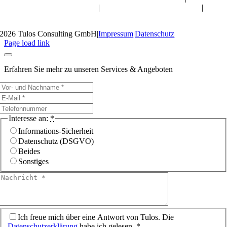
Datenschutz für Online-Shops
|
Datenschutz für M&A-Berater
|
Datenschutz für Arztpraxis
2026 Tulos Consulting GmbH
|
Impressum
|
Datenschutz
Page load link
Erfahren Sie mehr zu unseren Services & Angeboten
Interesse an:
*
Informations-Sicherheit
Datenschutz (DSGVO)
Beides
Sonstiges
Ich freue mich über eine Antwort von Tulos. Die
Datenschutzerklärung
habe ich gelesen. *