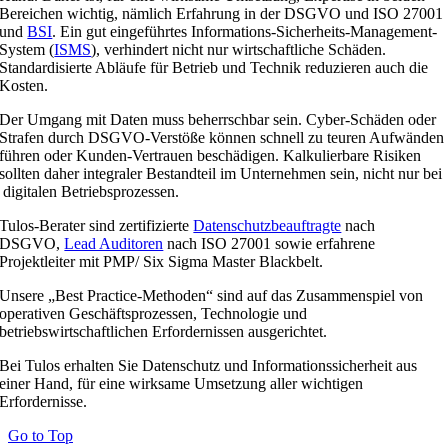
Bereichen wichtig, nämlich Erfahrung in der DSGVO und ISO 27001
und
BSI
. Ein gut eingeführtes Informations-Sicherheits-Management-
System (
ISMS
), verhindert nicht nur wirtschaftliche Schäden.
Standardisierte Abläufe für Betrieb und Technik reduzieren auch die
Kosten.
Der Umgang mit Daten muss beherrschbar sein. Cyber-Schäden oder
Strafen durch DSGVO-Verstöße können schnell zu teuren Aufwänden
führen oder Kunden-Vertrauen beschädigen. Kalkulierbare Risiken
sollten daher integraler Bestandteil im Unternehmen sein, nicht nur bei
digitalen Betriebsprozessen.
Tulos-Berater sind zertifizierte
Datenschutzbeauftragte
nach
DSGVO,
Lead Auditoren
nach ISO 27001 sowie erfahrene
Projektleiter mit PMP/ Six Sigma Master Blackbelt.
Unsere „Best Practice-Methoden“ sind auf das Zusammenspiel von
operativen Geschäftsprozessen, Technologie und
betriebswirtschaftlichen Erfordernissen ausgerichtet.
Bei Tulos erhalten Sie Datenschutz und Informationssicherheit aus
einer Hand, für eine wirksame Umsetzung aller wichtigen
Erfordernisse.
Go to Top