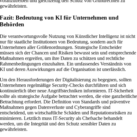
voranzutreiben und gleichzeitig den Schutz von Grundrechten zu
gewährleisten.
Fazit: Bedeutung von KI für Unternehmen und
Behörden
Die verantwortungsvolle Nutzung von Künstlicher Intelligenz ist nicht
nur für staatliche Institutionen von Bedeutung, sondern auch für
Unternehmen aller Größenordnungen. Strategische Entscheider
müssen sich der Chancen und Risiken bewusst sein und entsprechende
Maßnahmen ergreifen, um ihre Daten zu schützen und rechtliche
Rahmenbedingungen einzuhalten. Ein umfassendes Verständnis von
KI und deren Auswirkungen auf die Organisation ist unerlässlich.
Um den Herausforderungen der Digitalisierung zu begegnen, sollten
Unternehmen regelmäßige Security-Checks durchführen und sich
kontinuierlich über neue Angriffstechniken informieren. IT-Sicherheit
sollte als strategische Aufgabe betrachtet werden, die eine ganzheitlich
Betrachtung erfordert. Die Definition von Standards und präventive
Maßnahmen gegen Datenverluste und Cyberangriffe sind
entscheidend, um wirtschaftliche Schäden und Reputationsrisiken zu
minimieren. Letztlich muss IT-Security als Chefsache behandelt
werden, um die Integrität und den Schutz sensibler Daten zu
gewährleisten.