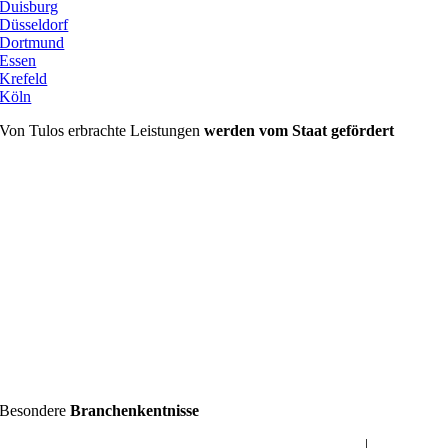
Duisburg
Düsseldorf
Dortmund
Essen
Krefeld
Köln
Von Tulos erbrachte Leistungen
werden vom Staat gefördert
Besondere
Branchenkentnisse
Datenschutz für Hausverwaltung & Immobilienwirtschaft
|