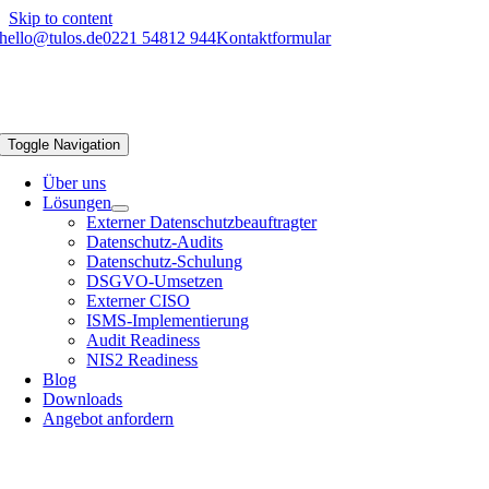
Skip to content
hello@tulos.de
0221 54812 944
Kontaktformular
Toggle Navigation
Über uns
Lösungen
Externer Datenschutzbeauftragter
Datenschutz-Audits
Datenschutz-Schulung
DSGVO-Umsetzen
Externer CISO
ISMS-Implementierung
Audit Readiness
NIS2 Readiness
Blog
Downloads
Angebot anfordern