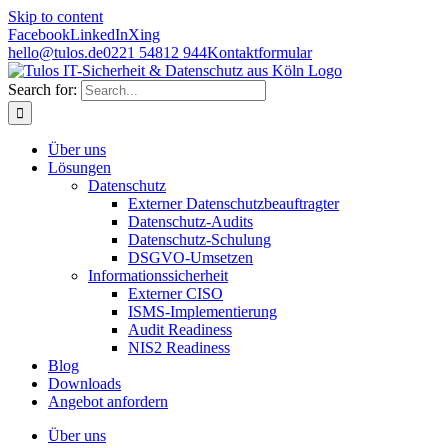
Skip to content
Facebook
LinkedIn
Xing
hello@tulos.de
0221 54812 944
Kontaktformular
Search for:
Über uns
Lösungen
Datenschutz
Externer Datenschutzbeauftragter
Datenschutz-Audits
Datenschutz-Schulung
DSGVO-Umsetzen
Informationssicherheit
Externer CISO
ISMS-Implementierung
Audit Readiness
NIS2 Readiness
Blog
Downloads
Angebot anfordern
Über uns