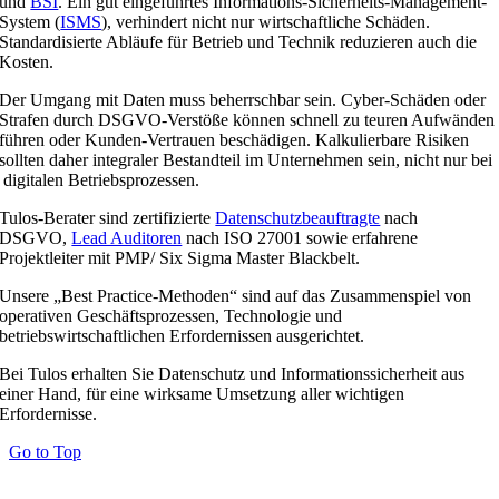
und
BSI
. Ein gut eingeführtes Informations-Sicherheits-Management-
System (
ISMS
), verhindert nicht nur wirtschaftliche Schäden.
Standardisierte Abläufe für Betrieb und Technik reduzieren auch die
Kosten.
Der Umgang mit Daten muss beherrschbar sein. Cyber-Schäden oder
Strafen durch DSGVO-Verstöße können schnell zu teuren Aufwänden
führen oder Kunden-Vertrauen beschädigen. Kalkulierbare Risiken
sollten daher integraler Bestandteil im Unternehmen sein, nicht nur bei
digitalen Betriebsprozessen.
Tulos-Berater sind zertifizierte
Datenschutzbeauftragte
nach
DSGVO,
Lead Auditoren
nach ISO 27001 sowie erfahrene
Projektleiter mit PMP/ Six Sigma Master Blackbelt.
Unsere „Best Practice-Methoden“ sind auf das Zusammenspiel von
operativen Geschäftsprozessen, Technologie und
betriebswirtschaftlichen Erfordernissen ausgerichtet.
Bei Tulos erhalten Sie Datenschutz und Informationssicherheit aus
einer Hand, für eine wirksame Umsetzung aller wichtigen
Erfordernisse.
Go to Top