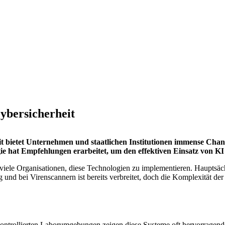
ybersicherheit
heit bietet Unternehmen und staatlichen Institutionen immense Ch
e hat Empfehlungen erarbeitet, um den effektiven Einsatz von KI 
viele Organisationen, diese Technologien zu implementieren. Hauptsächl
 und bei Virenscannern ist bereits verbreitet, doch die Komplexität d
kontrollierten Laborumgebungen zeigen diese Systeme oft hervorragende