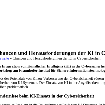
hancen und Herausforderungen der KI in C
rtseite
»
Chancen und Herausforderungen der KI in Cybersicherheit
e Integration von Künstlicher Intelligenz (KI) in die Cybersicher
rkshop am Fraunhofer-Institut für Sichere Informationstechnologi
otz des Potenzials von KI zur Verbesserung der Cybersicherheit zögern 
cherheit von KI-Systemen. Der Einsatz von KI in der Angriffserkennung
eiben problematisch.
ndernisse beim KI-Einsatz in der Cybersicherheit
n zentrales Problem ist die Beurteilung der Reife von KI-Systemen. In 