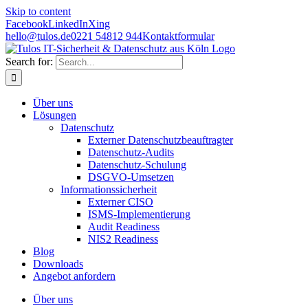
Skip to content
Facebook
LinkedIn
Xing
hello@tulos.de
0221 54812 944
Kontaktformular
Search for:
Über uns
Lösungen
Datenschutz
Externer Datenschutzbeauftragter
Datenschutz-Audits
Datenschutz-Schulung
DSGVO-Umsetzen
Informationssicherheit
Externer CISO
ISMS-Implementierung
Audit Readiness
NIS2 Readiness
Blog
Downloads
Angebot anfordern
Über uns