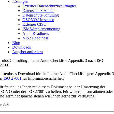
Lösungen
Externer Datenschutzbeauftragter
Datenschutz-Audits
Datenschutz-Schulung
DSGVO-Umsetzen
Externer CISO
ISMS-Implementierung
Audit Readiness
NIS2 Readiness
Blog
Downloads
Angebot anfordern
Tulos Consulting Interne Audit Checkliste Appendix 3 nach ISO
27001
ostenloses Download für ein Interne Audit Checkliste gem Appendix 
er
ISO 27001
für Informationssicherheit.
ir freuen uns Ihnen mit diesem Dokument bei der Umsetzung der
SGVO oder der ISO 27001 zu helfen. Für weitere Informationen oder
ine Terminabsprache stehen wir Ihnen gerne zur Verfügung.
rede*