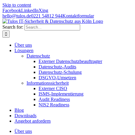
Skip to content
Facebook
LinkedIn
Xing
hello@tulos.de
0221 54812 944
Kontaktformular
Search for:
Über uns
Lösungen
Datenschutz
Externer Datenschutzbeauftragter
Datenschutz-Audits
Datenschutz-Schulung
DSGVO-Umsetzen
Informationssicherheit
Externer CISO
ISMS-Implementierung
Audit Readiness
NIS2 Readiness
Blog
Downloads
Angebot anfordern
Über uns