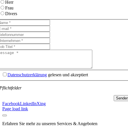
Herr
Frau
Divers
Datenschutzerklärung
gelesen und akzeptiert
Pflichtfelder
Sende
Facebook
LinkedIn
Xing
Page load link
Erfahren Sie mehr zu unseren Services & Angeboten