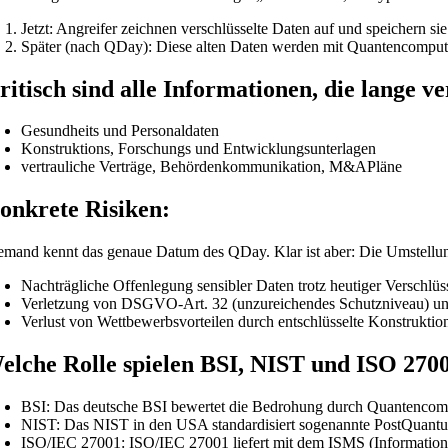
Jetzt: Angreifer zeichnen verschlüsselte Daten auf und speichern sie
Später (nach QDay): Diese alten Daten werden mit Quantencomputer
ritisch sind alle Informationen, die lange v
Gesundheits und Personaldaten
Konstruktions, Forschungs und Entwicklungsunterlagen
vertrauliche Verträge, Behördenkommunikation, M&APläne
onkrete Risiken:
emand kennt das genaue Datum des QDay. Klar ist aber: Die Umstellung 
Nachträgliche Offenlegung sensibler Daten trotz heutiger Verschlü
Verletzung von DSGVO-Art. 32 (unzureichendes Schutzniveau) un
Verlust von Wettbewerbsvorteilen durch entschlüsselte Konstrukti
elche Rolle spielen BSI, NIST und ISO 270
BSI: Das deutsche BSI bewertet die Bedrohung durch Quantencompu
NIST: Das NIST in den USA standardisiert sogenannte PostQuantum
ISO/IEC 27001: ISO/IEC 27001 liefert mit dem ISMS (Informations