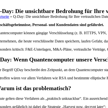
-Day: Die unsichtbare Bedrohung für Ihre 
rtseite
»
Q-Day: Die unsichtbare Bedrohung für Ihre vertraulichen Dat
schäftsgeheimnisse, Personal- und Kundendaten sind gefährdet.
antencomputer können gängige Verschlüsselung (z. B. HTTPS, VPN, E
ternehmen, die heute verschlüsselte Daten speichern, laufen Gefahr, das
sonders kritisch: F&E-Unterlagen, M&A-Pläne, vertrauliche Verträge, 
Day: Wenn Quantencomputer unsere Versch
r Begriff QDay beschreibt den Zeitpunkt, an dem Quantencomputer stark 
troffen wären vor allem Verfahren wie RSA und bestimmte elliptische 
arum ist das problematisch?
ute gelten diese Verfahren als „praktisch unknackbar“. Ein ausreiche
sonders gefährlich ist dabei die Strategie „Harvest now, decrypt later“: