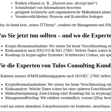
Risiken erfassen (z. B. „Harvest now, decrypt later“)
Schutzbedarf von Informationen bewerten
geeignete technische und organisatorische Maßnahmen plane
Verantwortlichkeiten, Prozesse und Kontrollen festlegen
ay ist damit kein „reines ITThema“, sondern ein Management und I
as Sie jetzt tun sollten – und wo die Expert
Krypto-Bestandsaufnahme: Wo setzen Sie heute Verschlüsselung e
Risikoanalyse nach DSGVO & ISO 27001: Welche Daten wären bei s
Roadmap zu krypto-agilen Systemen: Schrittweiser Umbau, um spä
ie die Experten von Tulos Consulting Kund
 Rahmen unseres ISMSEinführungspakets nach ISO/IEC 27001 helfen
KryptoBestandsaufnahme: Wo setzen Sie heute Verschlüsselung ei
Risikoanalyse: Welche Daten wären bei einer späteren Entschlüssel
Maßnahmenplanung: Entwicklung einer Roadmap hin zu kryptoagile
ManagementBriefing: Wir erklären verständlich, warum QDay heute 
 wird aus einem abstrakten Zukunftsszenario ein konkretes, steuerbare