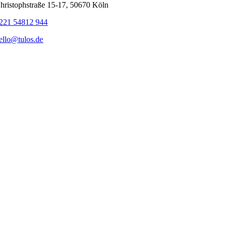
hristophstraße 15-17, 50670 Köln
221 54812 944‬
ello@tulos.de