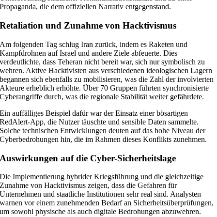
Propaganda, die dem offiziellen Narrativ entgegenstand.
Retaliation und Zunahme von Hacktivismus
Am folgenden Tag schlug Iran zurück, indem es Raketen und
Kampfdrohnen auf Israel und andere Ziele abfeuerte. Dies
verdeutlichte, dass Teheran nicht bereit war, sich nur symbolisch zu
wehren. Aktive Hacktivisten aus verschiedenen ideologischen Lagern
begannen sich ebenfalls zu mobilisieren, was die Zahl der involvierten
Akteure erheblich erhöhte. Über 70 Gruppen führten synchronisierte
Cyberangriffe durch, was die regionale Stabilität weiter gefährdete.
Ein auffälliges Beispiel dafür war der Einsatz einer bösartigen
RedAlert-App, die Nutzer täuschte und sensible Daten sammelte.
Solche technischen Entwicklungen deuten auf das hohe Niveau der
Cyberbedrohungen hin, die im Rahmen dieses Konflikts zunehmen.
Auswirkungen auf die Cyber-Sicherheitslage
Die Implementierung hybrider Kriegsführung und die gleichzeitige
Zunahme von Hacktivismus zeigen, dass die Gefahren für
Unternehmen und staatliche Institutionen sehr real sind. Analysten
warnen vor einem zunehmenden Bedarf an Sicherheitsüberprüfungen,
um sowohl physische als auch digitale Bedrohungen abzuwehren.