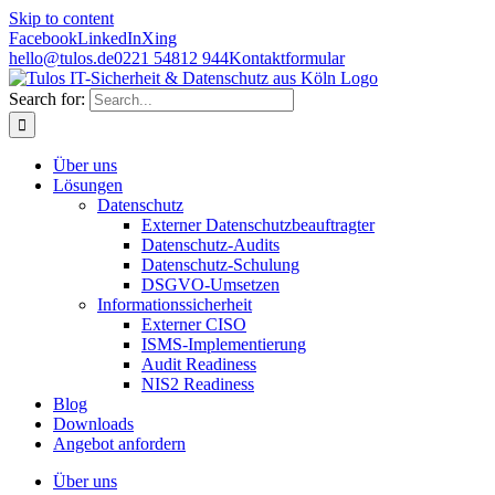
Skip to content
Facebook
LinkedIn
Xing
hello@tulos.de
0221 54812 944
Kontaktformular
Search for:
Über uns
Lösungen
Datenschutz
Externer Datenschutzbeauftragter
Datenschutz-Audits
Datenschutz-Schulung
DSGVO-Umsetzen
Informationssicherheit
Externer CISO
ISMS-Implementierung
Audit Readiness
NIS2 Readiness
Blog
Downloads
Angebot anfordern
Über uns