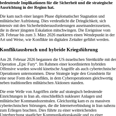
bedeutende Implikationen für die Sicherheit und die strategische
Ausrichtung in der Region hat.
Die kam nach einer langen Phase diplomatischer Stagnation und
militärischer Aufrüstung. Dies verdeutlicht die Dringlichkeit, sich
intensiv mit den Sicherheitsherausforderungen auseinanderzusetzen,
die in dieser jüngsten Eskalation mitschwingen. Die Ereignisse vom
28. Februar bis zum 3. März 2026 markieren einen Wendepunkt in der
Art und Weise, wie Konflikte im digitalen Zeitalter geführt werden.
Konfliktausbruch und hybride Kriegsführung
Am 28. Februar 2026 begannen die US‑israelischen Streitkräfte mit de
Operation „Epic Fury“. Im Rahmen einer koordinierten hybriden
Offensive wurden sowohl kinetische Angriffe als auch cybertechnische
Operationen unternommen. Diese Strategie legte den Grundstein für
eine neue Form des Konflikts, in dem Cyberoperationen gleichwertig
neben traditionellen militärischen Aktionen standen.
Die erste Welle von Angriffen zielte auf strategisch bedeutende
Einrichtungen in Iran ab, einschließlich nuklearer Anlagen und
militärischer Kommandozentralen. Gleichzeitig kam es zu massiven
cybertechnischen Störungen, die die Internetverbindung in Iran nahezu
zum Erliegen brachten. Dies führte zu einer weitreichenden
Unterbrechung staatlicher Kommunikationskanäle und zu einer