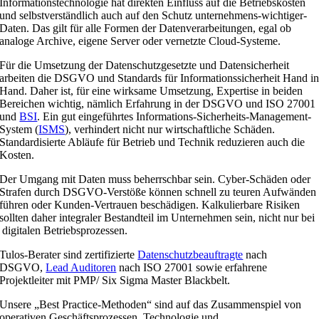
Informationstechnologie hat direkten Einfluss auf die Betriebskosten
und selbstverständlich auch auf den Schutz unternehmens-wichtiger-
Daten. Das gilt für alle Formen der Datenverarbeitungen, egal ob
analoge Archive, eigene Server oder vernetzte Cloud-Systeme.
Für die Umsetzung der Datenschutzgesetzte und Datensicherheit
arbeiten die DSGVO und Standards für Informationssicherheit Hand i
Hand. Daher ist, für eine wirksame Umsetzung, Expertise in beiden
Bereichen wichtig, nämlich Erfahrung in der DSGVO und ISO 27001
und
BSI
. Ein gut eingeführtes Informations-Sicherheits-Management-
System (
ISMS
), verhindert nicht nur wirtschaftliche Schäden.
Standardisierte Abläufe für Betrieb und Technik reduzieren auch die
Kosten.
Der Umgang mit Daten muss beherrschbar sein. Cyber-Schäden oder
Strafen durch DSGVO-Verstöße können schnell zu teuren Aufwänden
führen oder Kunden-Vertrauen beschädigen. Kalkulierbare Risiken
sollten daher integraler Bestandteil im Unternehmen sein, nicht nur bei
digitalen Betriebsprozessen.
Tulos-Berater sind zertifizierte
Datenschutzbeauftragte
nach
DSGVO,
Lead Auditoren
nach ISO 27001 sowie erfahrene
Projektleiter mit PMP/ Six Sigma Master Blackbelt.
Unsere „Best Practice-Methoden“ sind auf das Zusammenspiel von
operativen Geschäftsprozessen, Technologie und