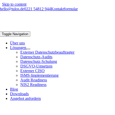
Skip to content
hello@tulos.de
0221 54812 944
Kontaktformular
Toggle Navigation
Über uns
Lösungen
Externer Datenschutzbeauftragter
Datenschutz-Audits
Datenschutz-Schulung
DSGVO-Umsetzen
Externer CISO
ISMS-Implementierung
Audit Readiness
NIS2 Readiness
Blog
Downloads
Angebot anfordern