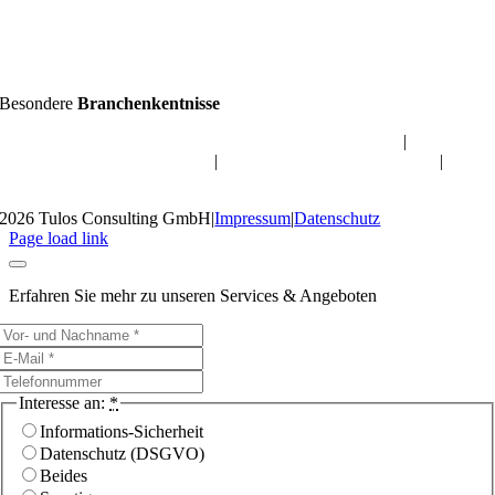
Besondere
Branchenkentnisse
Datenschutz für Hausverwaltung & Immobilienwirtschaft
|
Datenschutz für Online-Shops
|
Datenschutz für M&A-Berater
|
Datenschutz für Arztpraxis
2026 Tulos Consulting GmbH
|
Impressum
|
Datenschutz
Page load link
Erfahren Sie mehr zu unseren Services & Angeboten
Interesse an:
*
Informations-Sicherheit
Datenschutz (DSGVO)
Beides