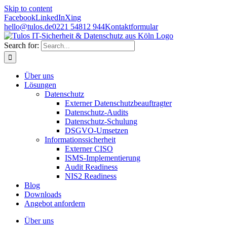
Skip to content
Facebook
LinkedIn
Xing
hello@tulos.de
0221 54812 944
Kontaktformular
Search for:
Über uns
Lösungen
Datenschutz
Externer Datenschutzbeauftragter
Datenschutz-Audits
Datenschutz-Schulung
DSGVO-Umsetzen
Informationssicherheit
Externer CISO
ISMS-Implementierung
Audit Readiness
NIS2 Readiness
Blog
Downloads
Angebot anfordern
Über uns