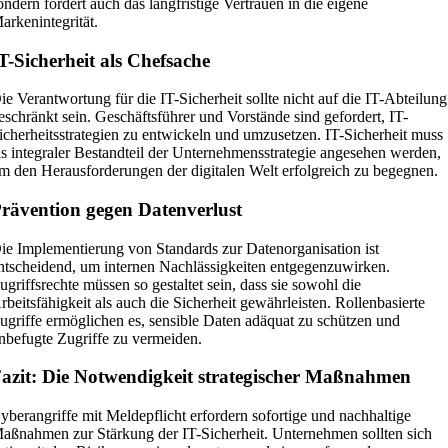
ondern fördert auch das langfristige Vertrauen in die eigene
arkenintegrität.
T-Sicherheit als Chefsache
ie Verantwortung für die IT-Sicherheit sollte nicht auf die IT-Abteilung
eschränkt sein. Geschäftsführer und Vorstände sind gefordert, IT-
icherheitsstrategien zu entwickeln und umzusetzen. IT-Sicherheit muss
ls integraler Bestandteil der Unternehmensstrategie angesehen werden,
m den Herausforderungen der digitalen Welt erfolgreich zu begegnen.
rävention gegen Datenverlust
ie Implementierung von Standards zur Datenorganisation ist
ntscheidend, um internen Nachlässigkeiten entgegenzuwirken.
ugriffsrechte müssen so gestaltet sein, dass sie sowohl die
rbeitsfähigkeit als auch die Sicherheit gewährleisten. Rollenbasierte
ugriffe ermöglichen es, sensible Daten adäquat zu schützen und
nbefugte Zugriffe zu vermeiden.
azit: Die Notwendigkeit strategischer Maßnahmen
yberangriffe mit Meldepflicht erfordern sofortige und nachhaltige
aßnahmen zur Stärkung der IT-Sicherheit. Unternehmen sollten sich