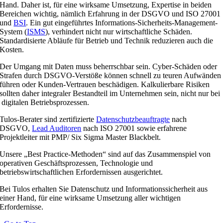
Hand. Daher ist, für eine wirksame Umsetzung, Expertise in beiden
Bereichen wichtig, nämlich Erfahrung in der DSGVO und ISO 27001
und
BSI
. Ein gut eingeführtes Informations-Sicherheits-Management-
System (
ISMS
), verhindert nicht nur wirtschaftliche Schäden.
Standardisierte Abläufe für Betrieb und Technik reduzieren auch die
Kosten.
Der Umgang mit Daten muss beherrschbar sein. Cyber-Schäden oder
Strafen durch DSGVO-Verstöße können schnell zu teuren Aufwänden
führen oder Kunden-Vertrauen beschädigen. Kalkulierbare Risiken
sollten daher integraler Bestandteil im Unternehmen sein, nicht nur bei
digitalen Betriebsprozessen.
Tulos-Berater sind zertifizierte
Datenschutzbeauftragte
nach
DSGVO,
Lead Auditoren
nach ISO 27001 sowie erfahrene
Projektleiter mit PMP/ Six Sigma Master Blackbelt.
Unsere „Best Practice-Methoden“ sind auf das Zusammenspiel von
operativen Geschäftsprozessen, Technologie und
betriebswirtschaftlichen Erfordernissen ausgerichtet.
Bei Tulos erhalten Sie Datenschutz und Informationssicherheit aus
einer Hand, für eine wirksame Umsetzung aller wichtigen
Erfordernisse.