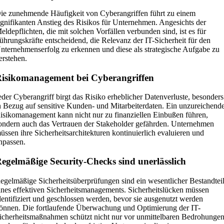
ie zunehmende Häufigkeit von Cyberangriffen führt zu einem
ignifikanten Anstieg des Risikos für Unternehmen. Angesichts der
eldepflichten, die mit solchen Vorfällen verbunden sind, ist es für
ührungskräfte entscheidend, die Relevanz der IT-Sicherheit für den
nternehmenserfolg zu erkennen und diese als strategische Aufgabe zu
erstehen.
isikomanagement bei Cyberangriffen
eder Cyberangriff birgt das Risiko erheblicher Datenverluste, besonders
n Bezug auf sensitive Kunden- und Mitarbeiterdaten. Ein unzureichend
isikomanagement kann nicht nur zu finanziellen Einbußen führen,
ondern auch das Vertrauen der Stakeholder gefährden. Unternehmen
üssen ihre Sicherheitsarchitekturen kontinuierlich evaluieren und
npassen.
egelmäßige Security-Checks sind unerlässlich
egelmäßige Sicherheitsüberprüfungen sind ein wesentlicher Bestandtei
ines effektiven Sicherheitsmanagements. Sicherheitslücken müssen
dentifiziert und geschlossen werden, bevor sie ausgenutzt werden
önnen. Die fortlaufende Überwachung und Optimierung der IT-
icherheitsmaßnahmen schützt nicht nur vor unmittelbaren Bedrohungen