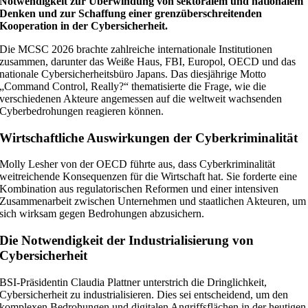
Notwendigkeit zur Überwindung von sektoralem und nationalem
Denken und zur Schaffung einer grenzüberschreitenden
Kooperation in der Cybersicherheit.
Die MCSC 2026 brachte zahlreiche internationale Institutionen
zusammen, darunter das Weiße Haus, FBI, Europol, OECD und das
nationale Cybersicherheitsbüro Japans. Das diesjährige Motto
„Command Control, Really?“ thematisierte die Frage, wie die
verschiedenen Akteure angemessen auf die weltweit wachsenden
Cyberbedrohungen reagieren können.
Wirtschaftliche Auswirkungen der Cyberkriminalität
Molly Lesher von der OECD führte aus, dass Cyberkriminalität
weitreichende Konsequenzen für die Wirtschaft hat. Sie forderte eine
Kombination aus regulatorischen Reformen und einer intensiven
Zusammenarbeit zwischen Unternehmen und staatlichen Akteuren, um
sich wirksam gegen Bedrohungen abzusichern.
Die Notwendigkeit der Industrialisierung von
Cybersicherheit
BSI-Präsidentin Claudia Plattner unterstrich die Dringlichkeit,
Cybersicherheit zu industrialisieren. Dies sei entscheidend, um den
komplexen Bedrohungen und digitalen Angriffsflächen in der heutigen