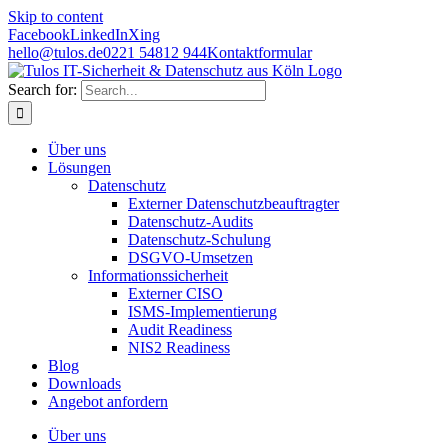
Skip to content
Facebook
LinkedIn
Xing
hello@tulos.de
0221 54812 944
Kontaktformular
Search for:
Über uns
Lösungen
Datenschutz
Externer Datenschutzbeauftragter
Datenschutz-Audits
Datenschutz-Schulung
DSGVO-Umsetzen
Informationssicherheit
Externer CISO
ISMS-Implementierung
Audit Readiness
NIS2 Readiness
Blog
Downloads
Angebot anfordern
Über uns