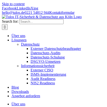
Skip to content
Facebook
LinkedIn
Xing
hello@tulos.de
0221 54812 944
Kontaktformular
Search for:
Über uns
Lösungen
Datenschutz
Externer Datenschutzbeauftragter
Datenschutz-Audits
Datenschutz-Schulung
DSGVO-Umsetzen
Informationssicherheit
Externer CISO
ISMS-Implementierung
Audit Readiness
NIS2 Readiness
Blog
Downloads
Angebot anfordern
Über uns